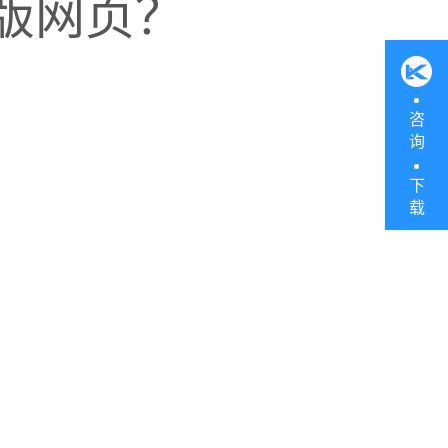
版网页？
咨
询
下
载