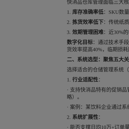
快消品仓库管理面临三大核
1.
库存准确率低
：
SKU数
2.
拣货效率低下
：传统纸
3.
效期管理困难
：近
30%
数字化目标
：通过技术手段
货效率提高40%，临期损耗
二、系统选型：聚焦五大关
选择适合的仓储管理系统（
1.
行业适配性
：
·
支持快消品特有的促销品
略）。
·
案例：某饮料企业通过系
2.
系统扩展性
：
·
能否支撑日均
10万+订