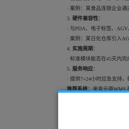
·
案例：某食品连锁企业通
3.
硬件兼容性
：
·
与
PDA、电子标签、AG
·
案例：某
日化
仓库引入
A
4.
实施周期
：
·
标准模块能否在
45天内
5.
服务响应
：
·
提供
7×24小时应急支持
推荐系统
：
来肯云商
WMS
三、实施步骤：三阶段落地
1.
基础数据准备阶段
（
1-
·
完成商品主数据标准化（