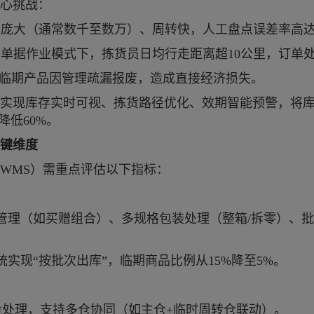
心挑战：
量庞大（通常数千至数万）、周转快，人工盘点误差率高达
质单据作业模式下，拣货员日均行走距离超
10公里，订单
的临期产品因管理疏漏报废，造成直接经济损失。
实现库存实时可视、拣货路径优化、效期智能预警，将
降低60%。
键维度
WMS）需重点评估以下指标：
管理（如买赠组合）、多规格包装处理（整箱
/拆零）、批
统实现
“按批次出库”，临期商品比例从15%降至5%。
单量处理，支持多仓协同（如主仓+临时周转仓联动）。