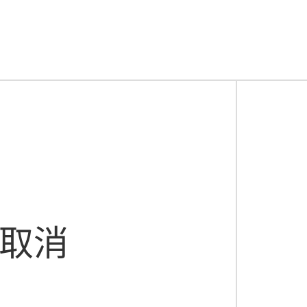
期、入库时间，支持
FIFO（先进先出）或FEFO（临期
至促销渠道，减少损耗。
商品、区域、配送时间），车辆装载率提高
35%。
时反馈进度，避免错拣、漏拣。
送线等设备联动，实现“货到人”拣选。
统升级，仓储人力成本降低
52%，库存周转天数从45天缩
级
、促销活动等数据，
AI模型预测需求波动，准确率可达85
少人工干预，缩短补货周期。