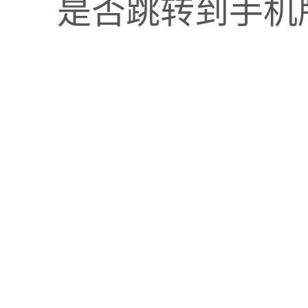
是否跳转到手机
/巷道/货架坐标），实现库位可视化。
入库、拣货、盘点操作规范）。
：
率（
ABC分类）动态分配储位，高频商品靠近出入口。
+路径优化算法，合并多个订单减少重复行走。
阈值，当库存低于警戒线时自动触发补货任务。
代）：
转率、人员绩效排名，识别瓶颈环节。
优化策略参数（如调整安全库存水平）。
块
分配，拣货效率提升40%。
频率，自动调整货位布局。