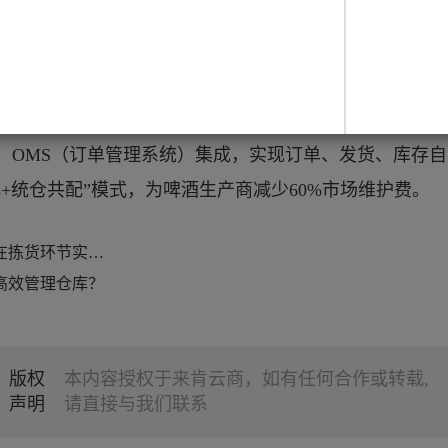
不同策略下的运行效果（如调整货位布局后的拣货效率）
持沙盘推演，降低试错成本。
）、OMS（订单管理系统）集成，实现订单、发货、库存
化+统仓共配”模式，为啤酒生产商减少60%市场维护费。
快消品经销商如何在拣货环节实现质的飞跃？
高效管理仓库？
版权
本内容授权于来肯云商，如有任何合作或转载,
声明
请直接与我们联系