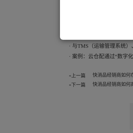
2.
数字孪生应用
：
·
构建仓库虚拟镜像，模拟
·
仓库仿真度达
98%，支
3.
全链路协同
：
·
与
TMS（运输管理系统
·
案例：云仓配通过
“数字
«上一篇
快消品经销商如何
«下一篇