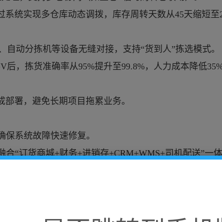
过系统实现多仓库动态调拨，库存周转天数从
45天缩短至
V、自动分拣机等设备无缝对接，支持“货到人”拣选模式。
GV后，拣货准确率从95%提升至99.8%，人力成本降低35
完成部署，避免长期项目拖累业务。
，确保系统故障快速修复。
 融合“订货商城+财务+进销存+CRM+WMS+司机配送”一
法
2周）：
规格、包装层级、存储条件）。